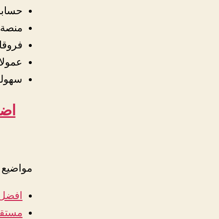
حسابا
منصة تدا
فروقا
عمولا
سهولة
اضغ
مواضيع 
افضل 
مستقب