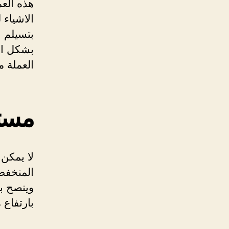
هذه الع
الاشياء 
بتسيلم ا
بشكل ام
العملة 
مستقب
لا يمكن
المنخفض 
وينصح ب
بارتفاع 