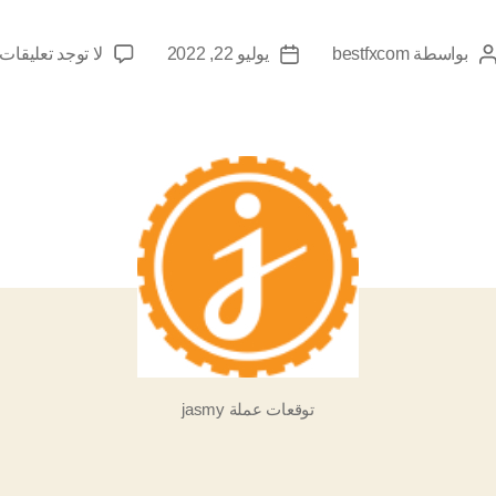
ع
بواسطة
bestfxcom
يوليو 22, 2022
لا توجد تعليقات
كاتب
تاريخ
ت
المقالة
المقالة
ع
y
ا
2
توقعات عملة jasmy