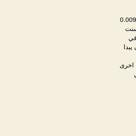
يتراوح سعرها الان $ 0.0093365
د ان كانت قد وصلت الى مستويات ال 20 سنت
في
يبدا
م الى 20 سنت مره اخرى
ي