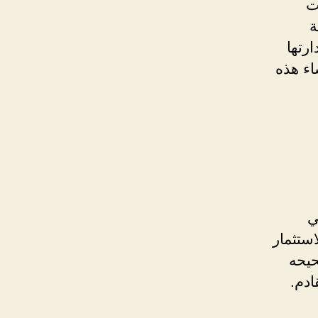
ت
ة
رتها
اء هذه
ي
استثمار
حيحه
ادم.