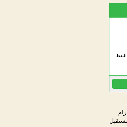
 النفط
رام
ية لعام 2022 وما هو مستقبل