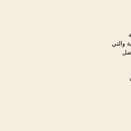
وهي شركة adss الاماراتية والتي
فضل