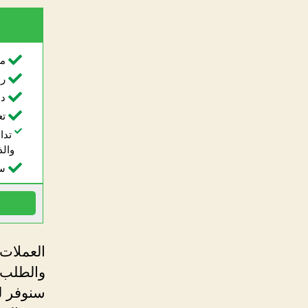
مر
راف
دع
تع
تداو
والذ
سح
العملات 
والطلب ع