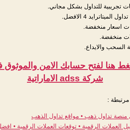
ت تجريبية للتداول بشكل مجاني.
ول الميتاترايد 4 الافضل.
ت اسعار منخفضة.
ت منخفضة.
 السحب والايداع.
ط هنا لفتح حسابك الامن والموثوق 
شركة adss الاماراتية
مرتبطة :
منصة تداول ذهب • مواقع تداول الذهب
ل العملات الرقمية • توقعات العملات الرقمية • افض