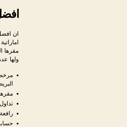
افضل
ان افضل
مقرها ا
ولها عدة
مرخصة
البريط
مقرها
تداول
رافعة ما
حسابا