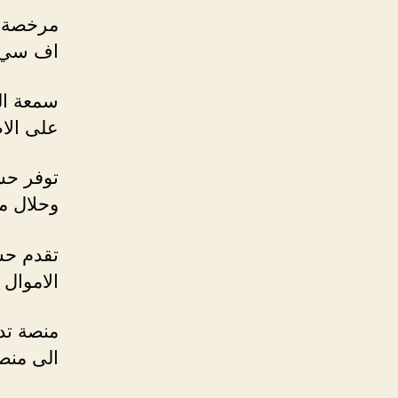
مرخصة م
اف سي ا
سمعة الش
على الا
توفر حسا
وحلال مئ
تقدم حسا
الاموال 
منصة تدا
الى منص