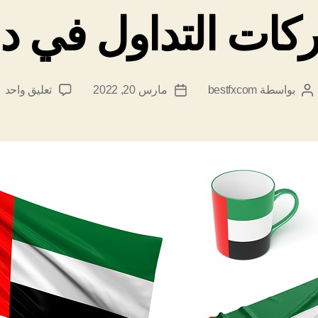
ت التداول في دبي 2
ع
بواسطة
bestfxcom
مارس 20, 2022
تعليق واحد
كاتب
تاريخ
ا
المقالة
المقالة
ش
ال
ف
د
2