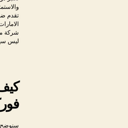
والاستم
تقدم ضما
الامارا
شركة مو
ليس سهل
كيف
فور
سنوضح ل