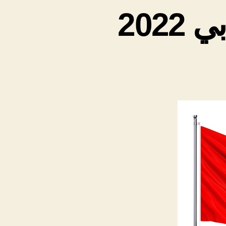
202
لى
فضل
ركات
تداول
ي
بي
202