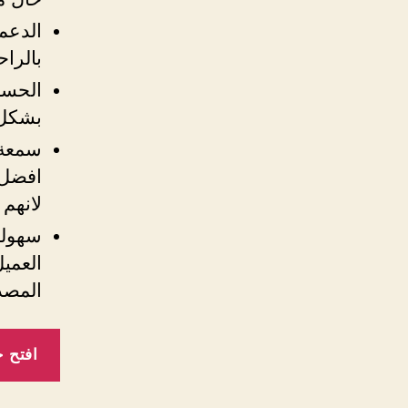
الدعم
بالراح
الحساب
بشكل 
سمعة ا
افضل 
لانهم 
سهولة
العميل
المصد
افتح 