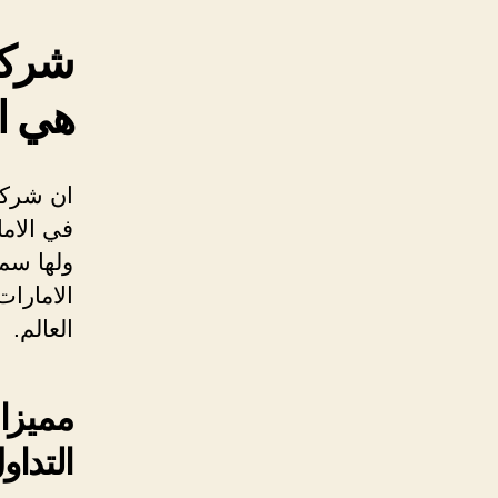
هي ا
ان شركة
في الام
ولها سمع
الامارات
العالم.
التداو