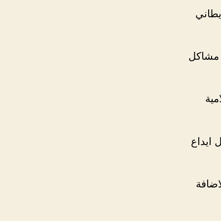
يطاني
ا مشاكل
مية
 ايداع
اضافة