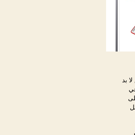
ا بد
في
لى
ل