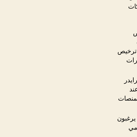
ات
ص
 ترخيص
رات
ايدر
ند
لمنصات
 يرغبون
مي