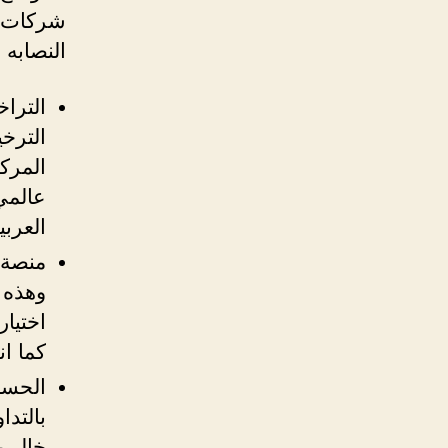
شركات ا
النصابه 
الترا
الترخ
المرك
عالمي
العربي
منصة 
وهذه 
اختيار
كما ان
الحساب
بالتد
خال م