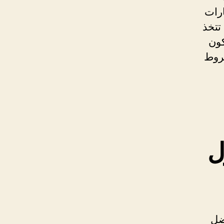
ارات
تتخذ
كون
شروط
ل
ضل