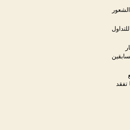
الشعور
للتداول
ر
سابقين
 تفقد