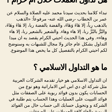
نبداء كلامنا بحديث سيدنا محمد عليه الصلاة والسلام عن
عمر بن الخطاب -رضي الله عنه- مرفوعاً: «الذهب
بالذهب رِباً، إلا هَاءَ وَهَاءَ، والفضة بالفضة ربا، إلا هَاءَ وهَاءَ،
والبُرُّ بالبُرِّ ربا، إلا هاء وهاء. والشعير بالشعير ربا، إلا هاء
وهاء». وفي هذا الحديث احبتي الكرام يقصد به ان مبدا
التداول بشكل عام جائز ولا مجال للشبهات به وسنوضح
لكم احبتي الكرام بالتفصيل كل ما يخص هذا الموضوع.
ما هو التداول الاسلامي ؟
ان التداول الاسلامي هو خيار تقدمه الشركات العربية
مثل شركة اي دي اس اس الاماراتية وهو نوع من
الحسابات يكون بدون فوائد ربوية على الصفقات مثل
فوائد التبييت على العمليات وهذا الحساب يتم طلبة في
الشركة و وتحويل حسابك الى حساب خال من الفوائد
الربوية والغاء كافة العمولات على الصفقات.