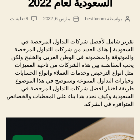
السعودية لعام 2022
على
بواسطة
bestfxcom
مارس 6, 2022
9 تعليقات
كاتب
تاريخ
شركا
المقالة
المقالة
التداو
المرخ
تقرير شامل لأفضل شركات التداول المرخصة في
في
السعودية | هناك العديد من شركات التداول المرخصة
السعو
والموثوقة والمضمونه في الوطن العربي والخليج ولكن
لعام
يجب المفاضلة بين هذه الشركات من ناحية المميزات
2022
مثل انواع الترخيص وخدمات العملاء وانواع الحسابات
وخيارات التداول المتنوعه وسنوضح في هذا الموضوع
طريقة اختيار افضل شركات التداول المرخصة في
السعودية وكيف نحدد هذا بناء على المعطيات والخصائص
المتوافره في الشركه.